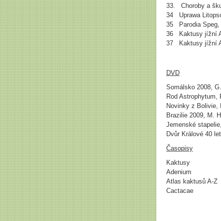
33. Choroby a šku
34 Uprawa Litopsó
35 Parodia Speg, St
36 Kaktusy jížní Ame
37 Kaktusy jížní Am
DVD
Somálsko 2008, G.
Rod Astrophytum, 
Novinky z Bolivie, 
Brazilie 2009, M. H
Jemenské stapelie
Dvůr Králové 40 le
Časopisy
Kaktusy
Adenium
Atlas kaktusů A-Z
Cactacae