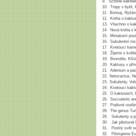
9.
Schöne kakteen
10.
Tropy v bytě, 
11.
Bonsaj, Ryšán
12.
Kniha o kaktu
13.
Všechno o kak
14.
Nová kniha o 
15.
Miniaturní pou
16.
Sukulentní ros
17.
Kvetoucí kame
18.
Žijeme s květ
19.
Bromélie, Kří
20.
Kaktusy v přír
21.
Adenium a pac
22.
Notocactus, Ne
23.
Sukulenty, Vol
24.
Kvetoucí kakt
25.
O kaktusech, 
26.
Succulents an
27.
Podivné rostli
28.
The genus Tur
29. Sukulenty a je
30. Jak pěstovat 
31. Pestrý svět su
32. Pěstujeme Euf