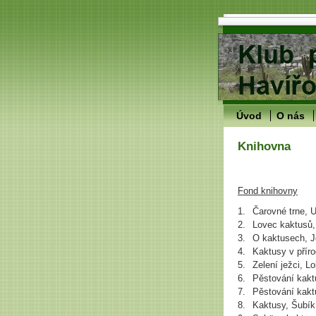
Úvod
O nás
Knihovna
Fond knihovny
1.
Čarovné trne, 
2.
Lovec kaktusů,
3.
O kaktusech, J
4.
Kaktusy v přír
5.
Zelení ježci, L
6.
Pěstování kakt
7.
Pěstování kakt
8.
Kaktusy, Šubík