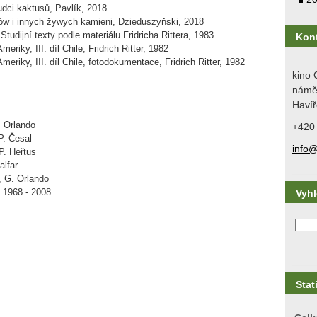
dci kaktusů, Pavlík, 2018
w i innych žywych kamieni, Dzieduszyňski, 2018
udijní texty podle materiálu Fridricha Rittera, 1983
Kon
riky, III. díl Chile, Fridrich Ritter, 1982
eriky, III. díl Chile
, fotodokumentace, Fridrich Ritter, 1982
kino 
náměs
Havíř
 Orlando
+420
P. Česal
info@
P. Heřtus
alfar
, G. Orlando
t 1968 - 2008
Vyh
Stat