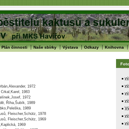
Plán činnosti
Naše sbírky
Výstava
Odkazy
Knihovna
Fot
vý
vý
Urbán,Alexander, 1972
 Crkal,Karel, 1983
vý
elínek,Josef, 1972
vý
odě, Říha,Šubík, 1989
Vý
obko,Peleška, 1989
usů, Fleischer,Schütz, 1978
vý
usů, Fleischer,Schütz, 1969
vý
,Kaplická, 1969