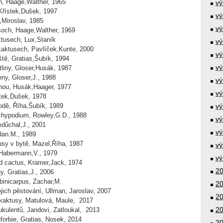
, Haage,Walther, 1965
vý
Křístek,Dušek, 1997
vý
,Miroslav, 1985
vý
soch, Haage,Walther, 1969
tusech, Lux,Staník
vý
kaktusech, Pavlíček,Kunte, 2000
vý
ště, Gratias,Šubík, 1994
vý
tliny, Gloser,Husák, 1987
ny, Gloser,J., 1988
vý
inou, Husák,Haager, 1977
vý
stek,Dušek, 1978
odě, Říha,Šubík, 1989
vý
hypodium, Rowley,G.D., 1988
vý
důchal,J., 2001
vý
dan.M., 1989
usy v bytě, Mazel,Říha, 1987
vý
Habermann,V., 1979
vý
d cactus, Kramer,Jack, 1974
20
ny, Gratias,J., 2006
binicarpus, Zachar,M.
20
jich pěstování, Ullman, Jaroslav, 2007
20
kaktusy, Matulová, Maule, 2017
20
kulentů, Jandovi, Zatloukal, 2013
orbie, Gratias, Nosek, 2014
20