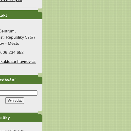
takt
Centrum,
tí Republiky 575/7
ov - Město
 606 234 652
kaktusarihavirov.cz
ledávání
istiky