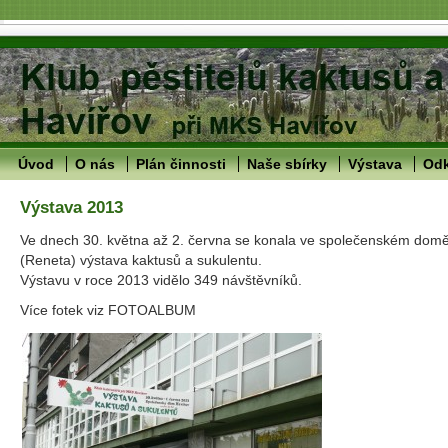
Úvod
O nás
Plán činnosti
Naše sbírky
Výstava
Od
Výstava 2013
Ve dnech 30. května až 2. června se konala ve společenském dom
(Reneta) výstava kaktusů a sukulentu.
Výstavu v roce 2013 vidělo 349 návštěvníků.
Více fotek viz FOTOALBUM