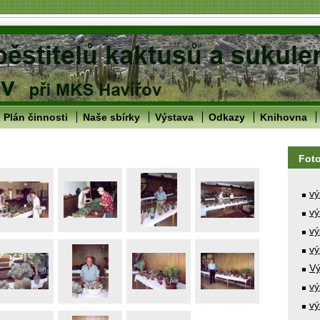
Plán činnosti
Naše sbírky
Výstava
Odkazy
Knihovna
Fot
vý
vý
vý
vý
Vý
vý
vý