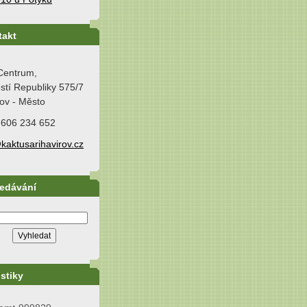
takt
Centrum,
tí Republiky 575/7
ov - Město
 606 234 652
kaktusarihavirov.cz
ledávání
istiky