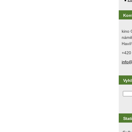
Kon
kino 
náměs
Havíř
+420
info@
Vyh
Stat