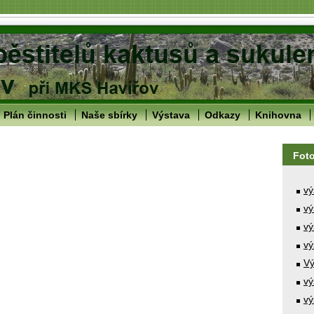
Plán činnosti
Naše sbírky
Výstava
Odkazy
Knihovna
Fot
vý
vý
vý
vý
Vý
vý
vý