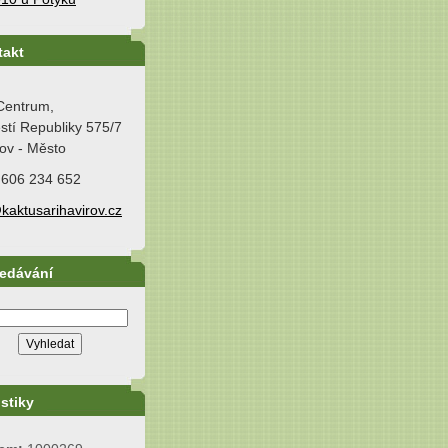
takt
Centrum,
tí Republiky 575/7
ov - Město
 606 234 652
kaktusarihavirov.cz
ledávání
istiky