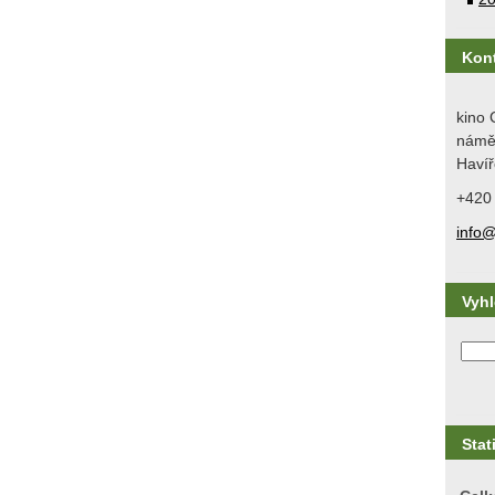
Kon
kino 
náměs
Havíř
+420
info@
Vyh
Stat