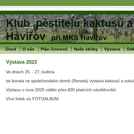
Úvod
O nás
Plán činnosti
Naše sbírky
Výstava
Od
Výstava 2023
Ve dnech 25. - 27, května
se konala ve společenském domě (Reneta) výstava kaktusů a sukul
Výstavu v roce 2025 vidělo přes 600 platících návštěvníků.
Více fotek viz FOTOALBUM