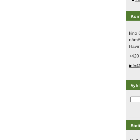
Kon
kino 
náměs
Havíř
+420
info@
Vyh
Stat