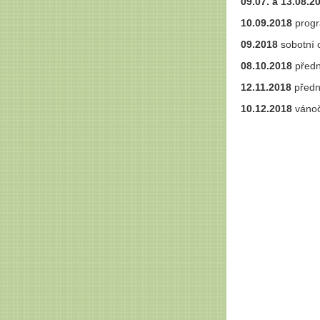
09.07. a 13.08.2
10.09.2018
progr
09.2018
sobotní 
08.10.2018
předn
12.11.2018
předn
10.12.2018
vánoč