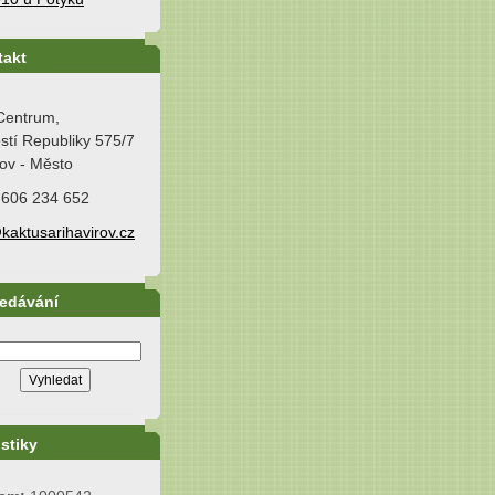
takt
Centrum,
tí Republiky 575/7
ov - Město
 606 234 652
kaktusarihavirov.cz
ledávání
istiky