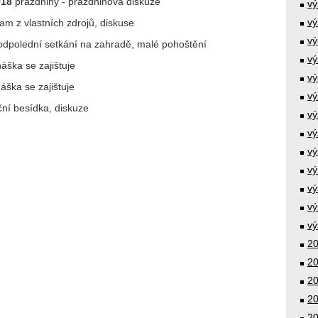
018
prázdniny - prázdninová diskuze
vý
vý
am z vlastních zdrojů, diskuse
vý
odpolední setkání na zahradě, malé pohoštění
vý
áška se zajištuje
vý
áška se zajištuje
vý
ní besídka, diskuze
vý
vý
vý
vý
vý
vý
vý
20
20
20
20
20