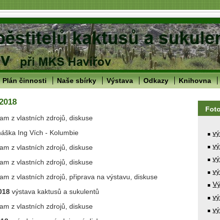
Plán činnosti
Naše sbírky
Výstava
Odkazy
Knihovna
 2018
Fot
am z vlastních zdrojů, diskuse
áška Ing Vích - Kolumbie
vý
vý
am z vlastních zdrojů, diskuse
vý
am z vlastních zdrojů, diskuse
vý
am z vlastních zdrojů, připrava na výstavu, diskuse
Vý
2018
výstava kaktusů a sukulentů
vý
am z vlastních zdrojů, diskuse
vý