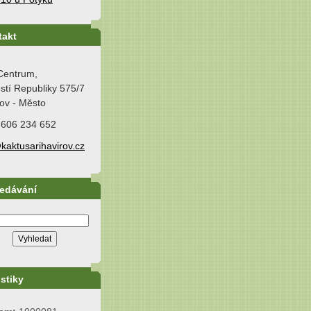
takt
Centrum,
tí Republiky 575/7
ov - Město
 606 234 652
kaktusarihavirov.cz
ledávání
istiky