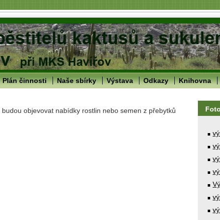
Plán činnosti
Naše sbírky
Výstava
Odkazy
Knihovna
Fot
 budou objevovat nabídky rostlin nebo semen z přebytků
vý
vý
vý
vý
Vý
vý
vý