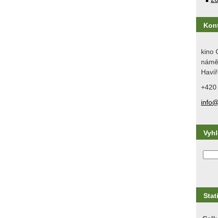
Kon
kino 
náměs
Havíř
+420
info@
Vyh
Stat