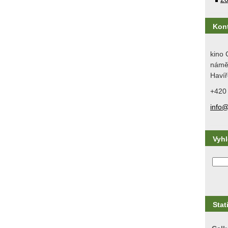
Kon
kino 
náměs
Havíř
+420
info@
Vyh
Stat