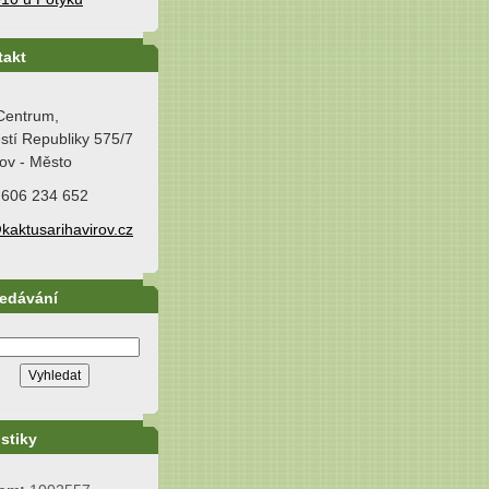
takt
Centrum,
tí Republiky 575/7
ov - Město
 606 234 652
kaktusarihavirov.cz
ledávání
istiky