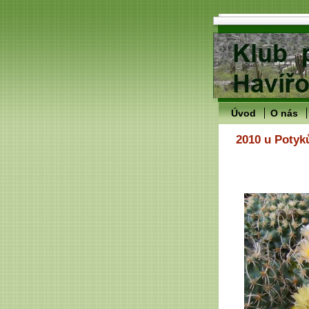
Úvod
O nás
2010 u Potyk