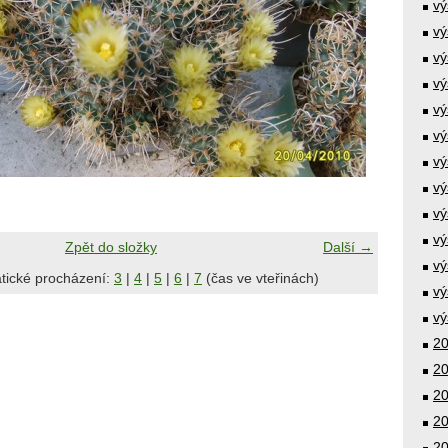
vý
vý
vý
vý
vý
vý
vý
vý
vý
vý
Zpět do složky
Další →
vý
tické procházení:
3
|
4
|
5
|
6
|
7
(čas ve vteřinách)
vý
vý
20
20
20
20
20