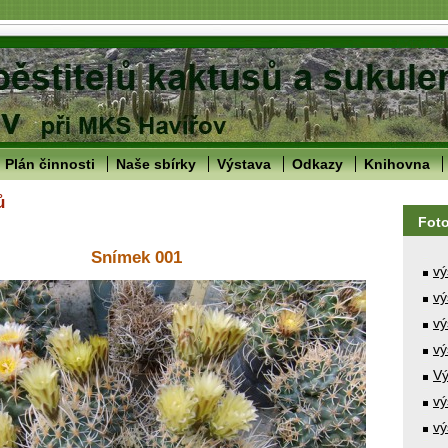
Plán činnosti
Naše sbírky
Výstava
Odkazy
Knihovna
ů
Fot
Snímek 001
vý
vý
vý
vý
Vý
vý
vý