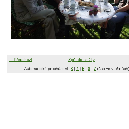
← Předchozí
Zpět do složky
Automatické procházení:
3
|
4
|
5
|
6
|
7
(čas ve vteřinách