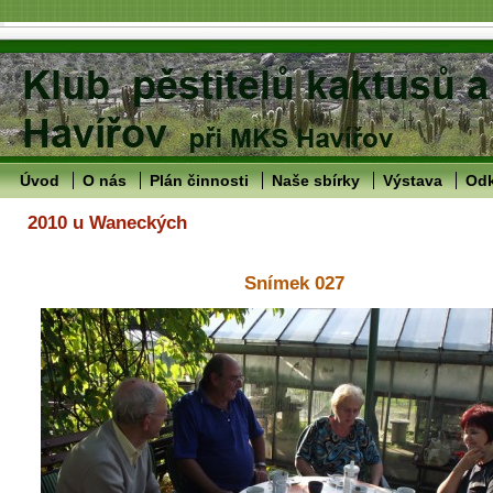
Úvod
O nás
Plán činnosti
Naše sbírky
Výstava
Od
2010 u Waneckých
Snímek 027