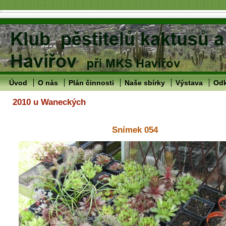
Úvod
O nás
Plán činnosti
Naše sbírky
Výstava
Od
2010 u Waneckých
Snímek 054