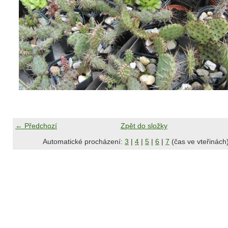
← Předchozí
Zpět do složky
Automatické procházení:
3
|
4
|
5
|
6
|
7
(čas ve vteřinách