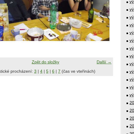
vý
vý
vý
vý
vý
vý
vý
vý
Zpět do složky
Další →
vý
tické procházení:
3
|
4
|
5
|
6
|
7
(čas ve vteřinách)
vý
vý
vý
vý
20
20
20
20
20