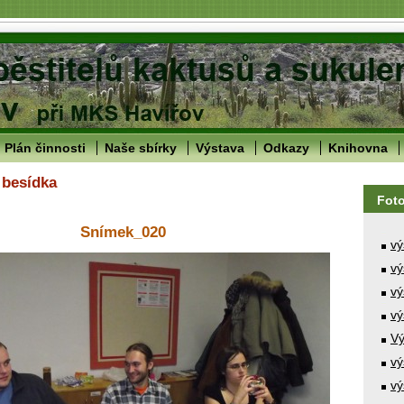
Plán činnosti
Naše sbírky
Výstava
Odkazy
Knihovna
 besídka
Fot
Snímek_020
vý
vý
vý
vý
Vý
vý
vý