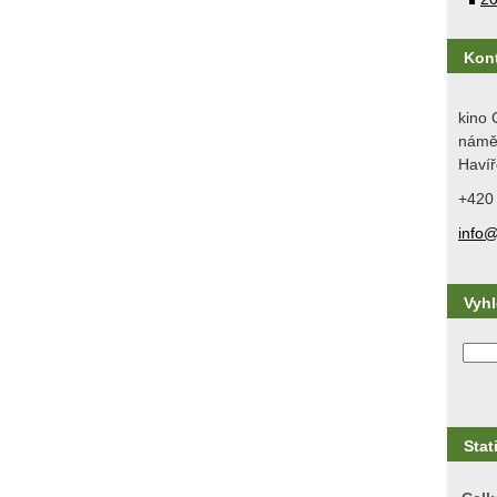
Kon
kino 
náměs
Havíř
+420
info@
Vyh
Stat