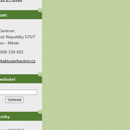
takt
Centrum,
tí Republiky 575/7
ov - Město
 606 234 652
kaktusarihavirov.cz
ledávání
istiky