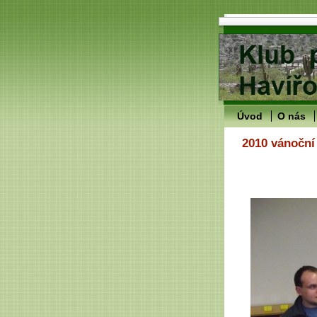
Úvod
O nás
2010 vánoční