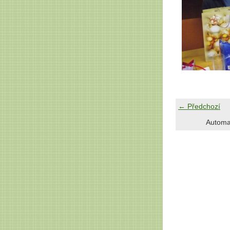
← Předchozí
Automa