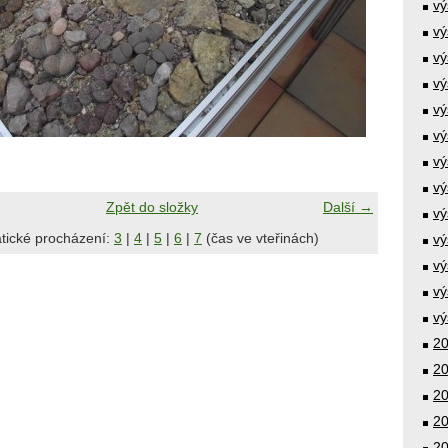
vý
vý
vý
vý
vý
vý
vý
vý
Zpět do složky
Další →
vý
tické procházení:
3
|
4
|
5
|
6
|
7
(čas ve vteřinách)
vý
vý
vý
vý
20
20
20
20
20