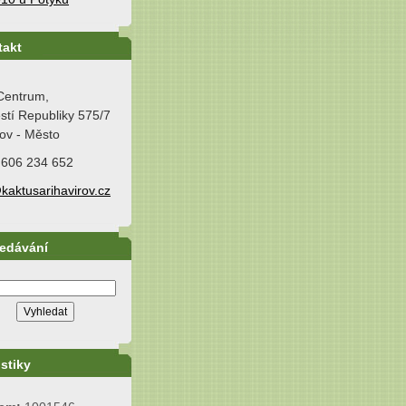
takt
Centrum,
tí Republiky 575/7
ov - Město
 606 234 652
kaktusarihavirov.cz
ledávání
istiky