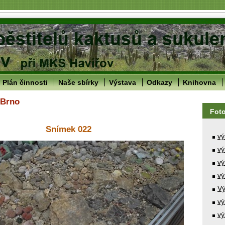
Plán činnosti
Naše sbírky
Výstava
Odkazy
Knihovna
 Brno
Fot
Snímek 022
vý
vý
vý
vý
Vý
vý
vý