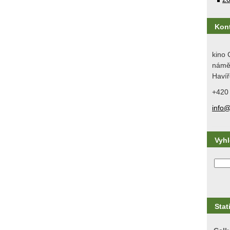
Kon
kino 
náměs
Havíř
+420
info@
Vyh
Stat