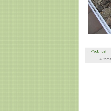
← Předchozí
Automa