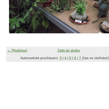
← Předchozí
Zpět do složky
Automatické procházení:
3
|
4
|
5
|
6
|
7
(čas ve vteřinách