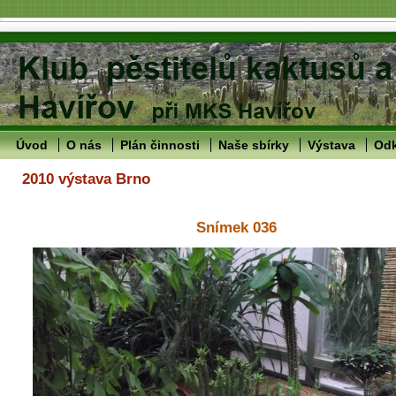
Úvod
O nás
Plán činnosti
Naše sbírky
Výstava
Od
2010 výstava Brno
Snímek 036