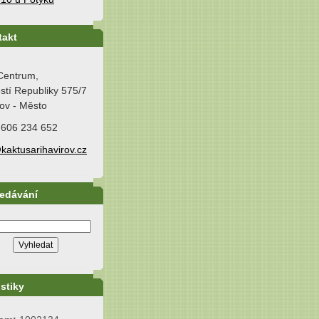
takt
Centrum,
tí Republiky 575/7
ov - Město
 606 234 652
kaktusarihavirov.cz
ledávání
istiky