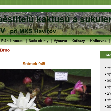
Plán činnosti
Naše sbírky
Výstava
Odkazy
Knihovna
 Brno
Fot
Snímek 045
vý
vý
vý
vý
Vý
vý
vý