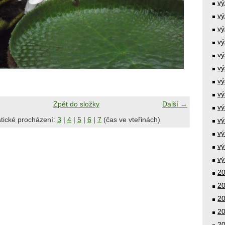
vý
vý
vý
vý
vý
vý
vý
vý
Zpět do složky
Další →
vý
tické procházení:
3
|
4
|
5
|
6
|
7
(čas ve vteřinách)
vý
vý
vý
vý
20
20
20
20
20