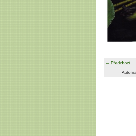
← Předchozí
Automa