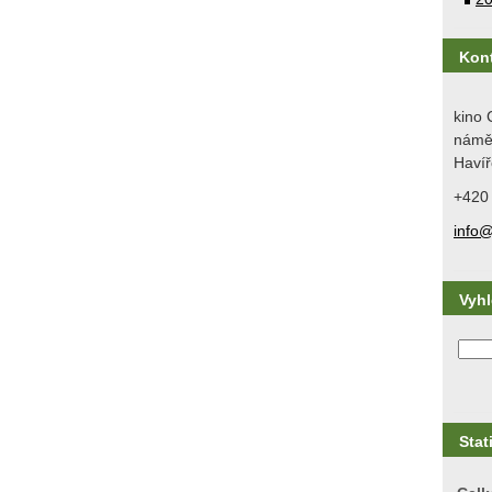
Kon
kino 
náměs
Havíř
+420
info@
Vyh
Stat