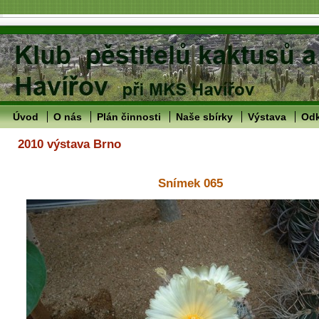
Úvod
O nás
Plán činnosti
Naše sbírky
Výstava
Od
2010 výstava Brno
Snímek 065