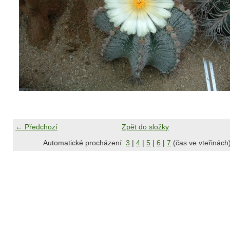
← Předchozí
Zpět do složky
Automatické procházení:
3
|
4
|
5
|
6
|
7
(čas ve vteřinách