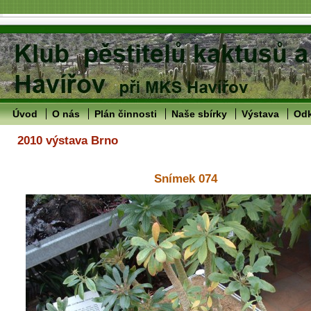
Úvod
O nás
Plán činnosti
Naše sbírky
Výstava
Od
2010 výstava Brno
Snímek 074