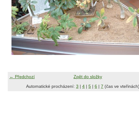
← Předchozí
Zpět do složky
Automatické procházení:
3
|
4
|
5
|
6
|
7
(čas ve vteřinách