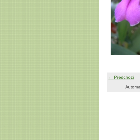
← Předchozí
Automa