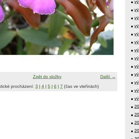
vý
vý
vý
vý
vý
vý
vý
vý
vý
vý
Zpět do složky
Další →
vý
tické procházení:
3
|
4
|
5
|
6
|
7
(čas ve vteřinách)
vý
vý
20
20
20
20
20