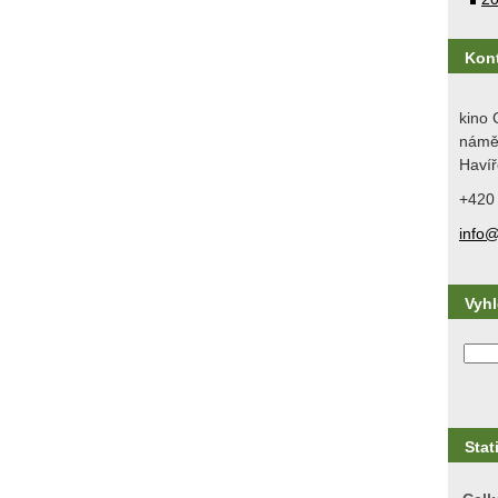
Kon
kino 
náměs
Havíř
+420
info@
Vyh
Stat