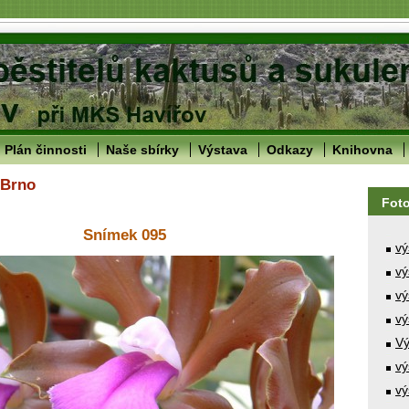
Plán činnosti
Naše sbírky
Výstava
Odkazy
Knihovna
 Brno
Fot
Snímek 095
vý
vý
vý
vý
Vý
vý
vý