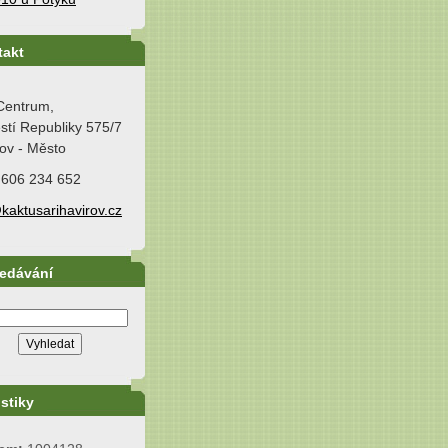
takt
Centrum,
tí Republiky 575/7
ov - Město
 606 234 652
kaktusarihavirov.cz
ledávání
istiky