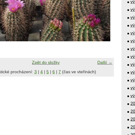
vý
vý
vý
vý
vý
vý
vý
vý
Zpět do složky
Další →
vý
tické procházení:
3
|
4
|
5
|
6
|
7
(čas ve vteřinách)
vý
vý
vý
vý
20
20
20
20
20