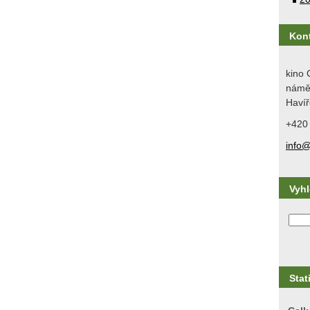
Kon
kino 
náměs
Havíř
+420
info@
Vyh
Stat