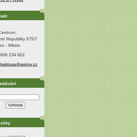
takt
Centrum,
tí Republiky 575/7
ov - Město
 606 234 652
kaktusarihavirov.cz
ledávání
istiky