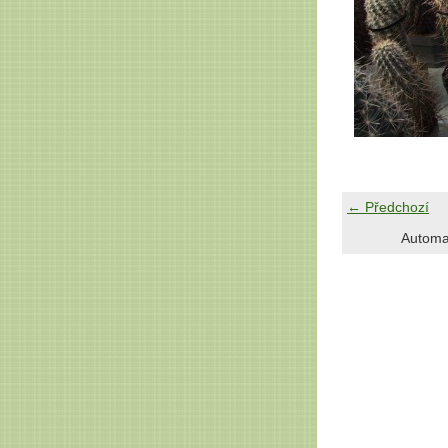
← Předchozí
Automa