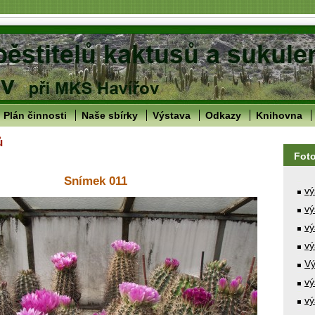
Plán činnosti
Naše sbírky
Výstava
Odkazy
Knihovna
ů
Fot
Snímek 011
vý
vý
vý
vý
Vý
vý
vý