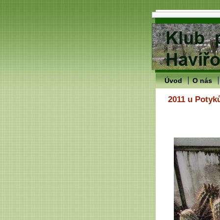
Úvod
O nás
2011 u Potyk