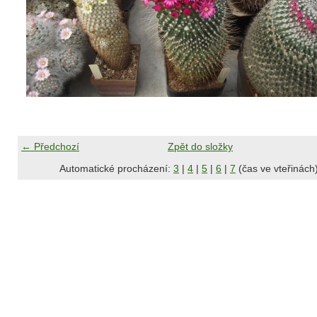
← Předchozí
Zpět do složky
Automatické procházení:
3
|
4
|
5
|
6
|
7
(čas ve vteřinách