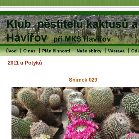
Úvod
O nás
Plán činnosti
Naše sbírky
Výstava
Od
2011 u Potyků
Snímek 029