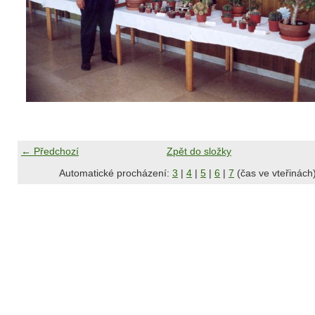
← Předchozí
Zpět do složky
Automatické procházení:
3
|
4
|
5
|
6
|
7
(čas ve vteřinách