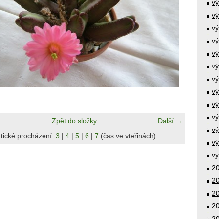
vý
vý
vý
vý
vý
vý
vý
vý
vý
vý
Zpět do složky
Další →
vý
tické procházení:
3
|
4
|
5
|
6
|
7
(čas ve vteřinách)
vý
vý
20
20
20
20
20