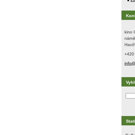
Kon
kino 
náměs
Havíř
+420
info@
Vyh
Stat