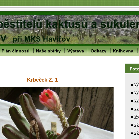
Plán činnosti
Naše sbírky
Výstava
Odkazy
Knihovna
Fot
Krbeček Z. 1
vý
vý
vý
vý
Vý
vý
vý