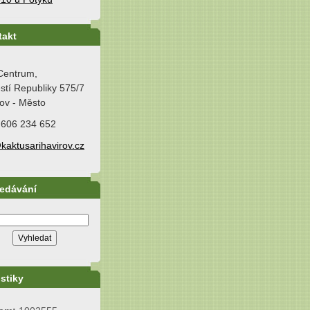
takt
Centrum,
tí Republiky 575/7
ov - Město
 606 234 652
kaktusarihavirov.cz
ledávání
istiky