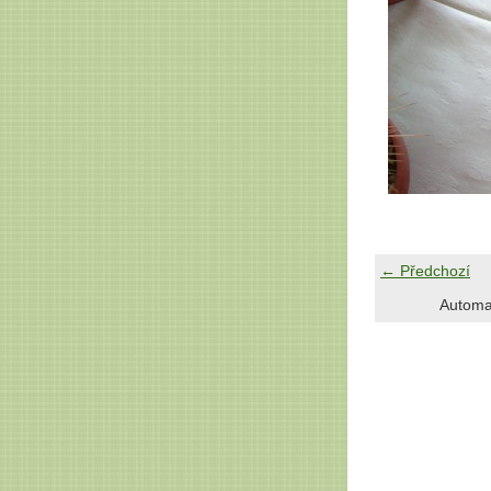
← Předchozí
Automa