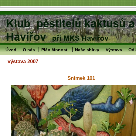
Úvod
O nás
Plán činnosti
Naše sbírky
Výstava
Od
výstava 2007
Snímek 101