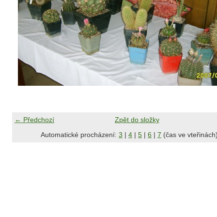
← Předchozí
Zpět do složky
Automatické procházení:
3
|
4
|
5
|
6
|
7
(čas ve vteřinách