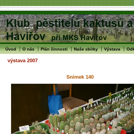
Úvod
O nás
Plán činnosti
Naše sbírky
Výstava
Od
výstava 2007
Snímek 140