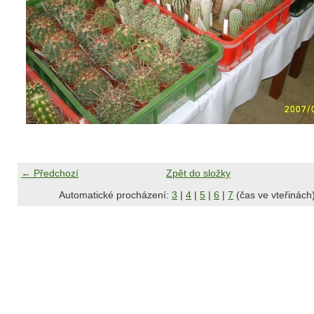
← Předchozí
Zpět do složky
Automatické procházení:
3
|
4
|
5
|
6
|
7
(čas ve vteřinách