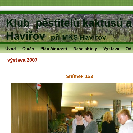
Úvod
O nás
Plán činnosti
Naše sbírky
Výstava
Od
výstava 2007
Snímek 153