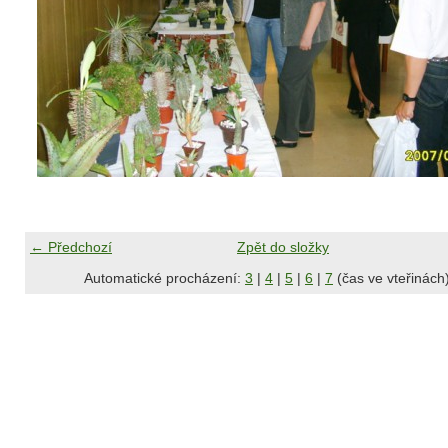
← Předchozí
Zpět do složky
Automatické procházení:
3
|
4
|
5
|
6
|
7
(čas ve vteřinách