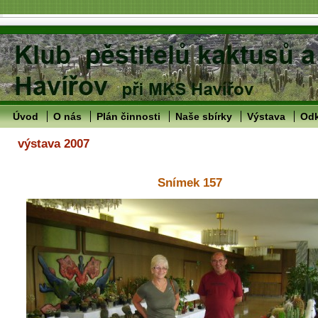
Úvod
O nás
Plán činnosti
Naše sbírky
Výstava
Od
výstava 2007
Snímek 157