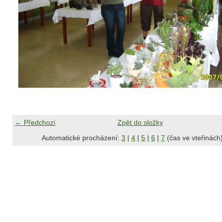
← Předchozí
Zpět do složky
Automatické procházení:
3
|
4
|
5
|
6
|
7
(čas ve vteřinách