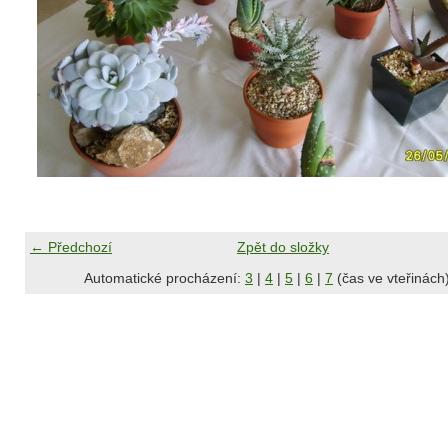
← Předchozí
Zpět do složky
Automatické procházení:
3
|
4
|
5
|
6
|
7
(čas ve vteřinách