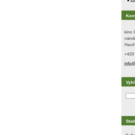
Kon
kino 
náměs
Havíř
+420
info@
Vyh
Stat