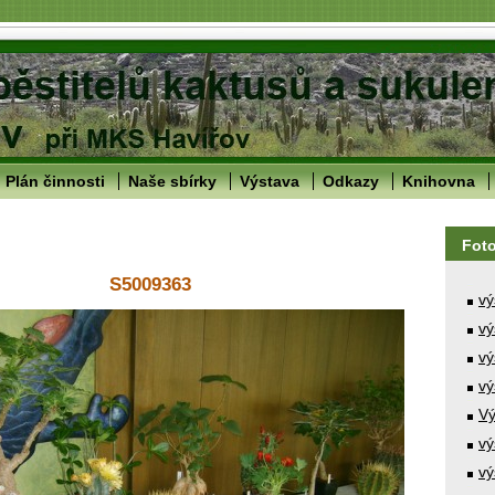
Plán činnosti
Naše sbírky
Výstava
Odkazy
Knihovna
Fot
S5009363
vý
vý
vý
vý
Vý
vý
vý