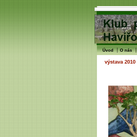
Úvod
O nás
výstava 2010