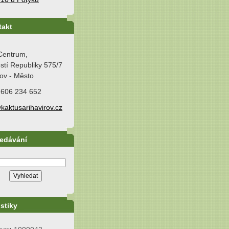
takt
Centrum,
tí Republiky 575/7
ov - Město
 606 234 652
kaktusarihavirov.cz
ledávání
istiky