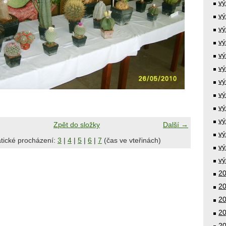
vý
vý
vý
vý
vý
vý
vý
vý
vý
vý
Zpět do složky
Další →
vý
tické procházení:
3
|
4
|
5
|
6
|
7
(čas ve vteřinách)
vý
vý
20
20
20
20
20