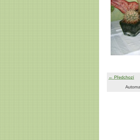
← Předchozí
Automa