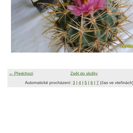
← Předchozí
Zpět do složky
Automatické procházení:
3
|
4
|
5
|
6
|
7
(čas ve vteřinách