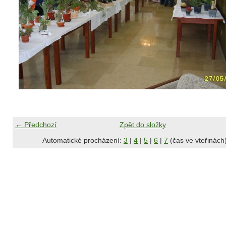
← Předchozí
Zpět do složky
Automatické procházení:
3
|
4
|
5
|
6
|
7
(čas ve vteřinách