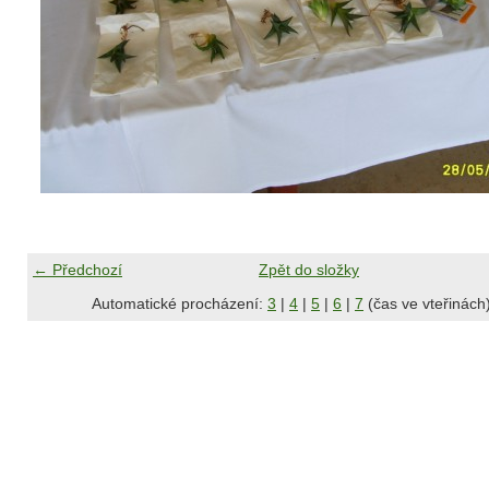
← Předchozí
Zpět do složky
Automatické procházení:
3
|
4
|
5
|
6
|
7
(čas ve vteřinách