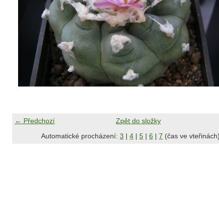
← Předchozí
Zpět do složky
Automatické procházení:
3
|
4
|
5
|
6
|
7
(čas ve vteřinách