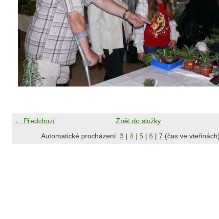
← Předchozí
Zpět do složky
Automatické procházení:
3
|
4
|
5
|
6
|
7
(čas ve vteřinách