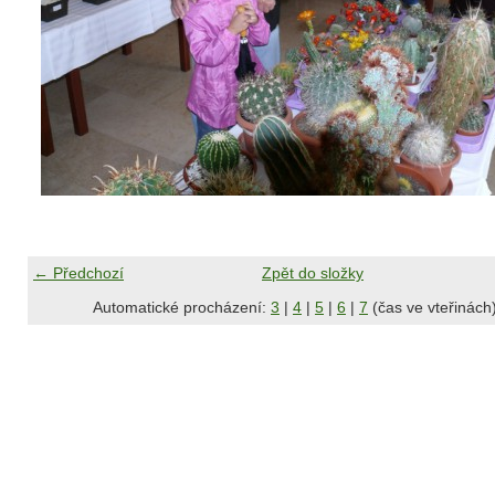
← Předchozí
Zpět do složky
Automatické procházení:
3
|
4
|
5
|
6
|
7
(čas ve vteřinách