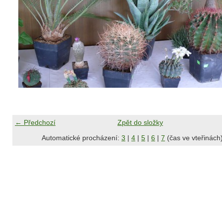
← Předchozí
Zpět do složky
Automatické procházení:
3
|
4
|
5
|
6
|
7
(čas ve vteřinách