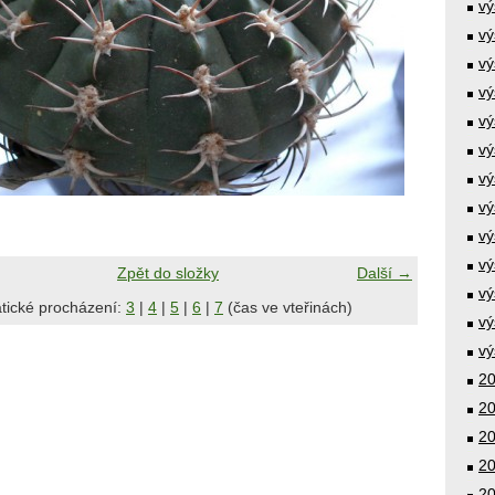
vý
vý
vý
vý
vý
vý
vý
vý
vý
vý
Zpět do složky
Další →
vý
tické procházení:
3
|
4
|
5
|
6
|
7
(čas ve vteřinách)
vý
vý
20
20
20
20
20