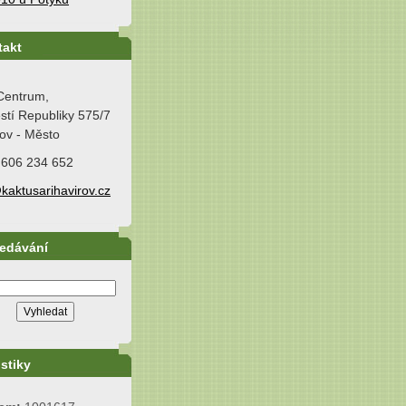
takt
Centrum,
tí Republiky 575/7
ov - Město
 606 234 652
kaktusarihavirov.cz
ledávání
istiky