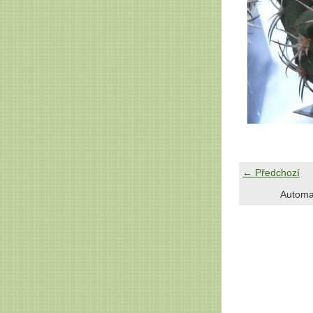
← Předchozí
Automa