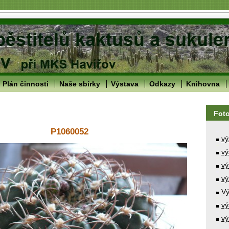
Plán činnosti
Naše sbírky
Výstava
Odkazy
Knihovna
Fot
P1060052
vý
vý
vý
vý
Vý
vý
vý