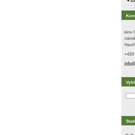
Kon
kino 
náměs
Havíř
+420
info@
Vyh
Stat