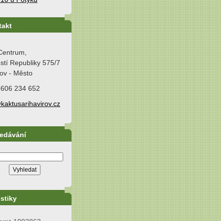
takt
Centrum,
tí Republiky 575/7
ov - Město
 606 234 652
kaktusarihavirov.cz
ledávání
istiky