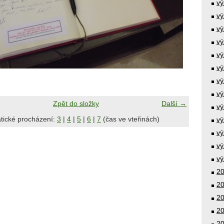
vý
vý
vý
vý
vý
vý
vý
vý
Zpět do složky
Další →
vý
tické procházení:
3
|
4
|
5
|
6
|
7
(čas ve vteřinách)
vý
vý
vý
vý
20
20
20
20
20