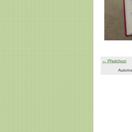
← Předchozí
Automa