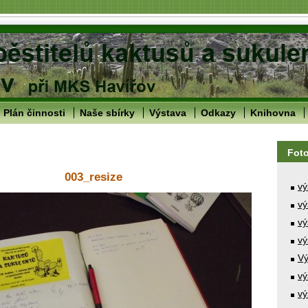
Plán činnosti
Naše sbírky
Výstava
Odkazy
Knihovna
Fot
003_resize
vý
vý
vý
vý
Vý
vý
vý