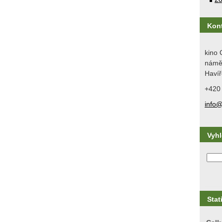
Kon
kino 
náměs
Havíř
+420
info@
Vyh
Stat