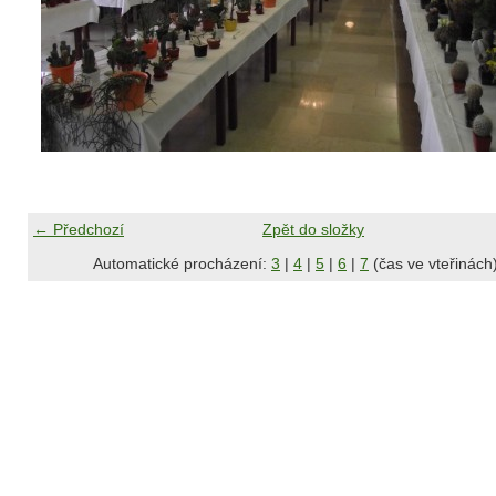
← Předchozí
Zpět do složky
Automatické procházení:
3
|
4
|
5
|
6
|
7
(čas ve vteřinách