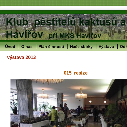
Úvod
O nás
Plán činnosti
Naše sbírky
Výstava
Od
výstava 2013
015_resize