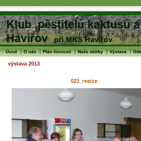
Úvod
O nás
Plán činnosti
Naše sbírky
Výstava
Od
výstava 2013
021_resize