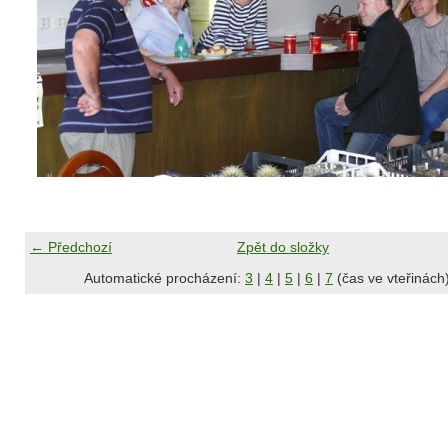
← Předchozí
Zpět do složky
Automatické procházení:
3
|
4
|
5
|
6
|
7
(čas ve vteřinách