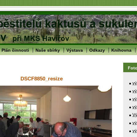
Plán činnosti
Naše sbírky
Výstava
Odkazy
Knihovna
Fot
DSCF8850_resize
vý
vý
vý
vý
Vý
vý
vý