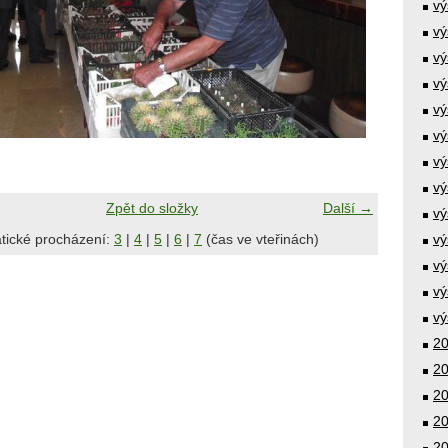
vý
vý
vý
vý
vý
vý
vý
vý
Zpět do složky
Další →
vý
tické procházení:
3
|
4
|
5
|
6
|
7
(čas ve vteřinách)
vý
vý
vý
vý
20
20
20
20
20