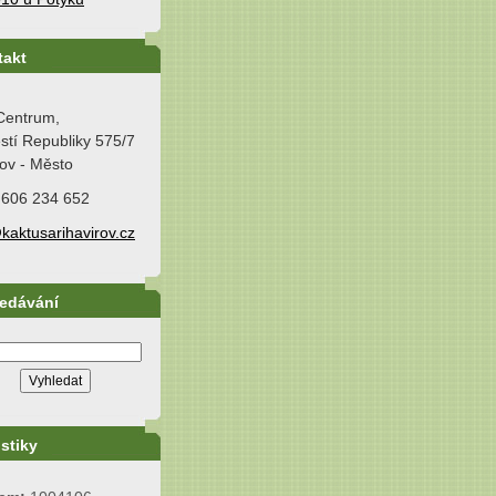
takt
Centrum,
tí Republiky 575/7
ov - Město
 606 234 652
kaktusarihavirov.cz
ledávání
istiky