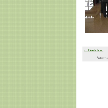
← Předchozí
Automa