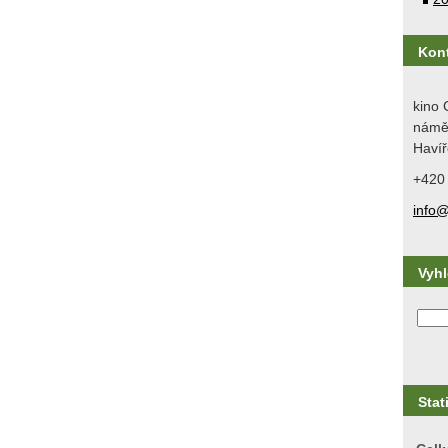
Kon
kino 
náměs
Havíř
+420
info@
Vyh
Stat