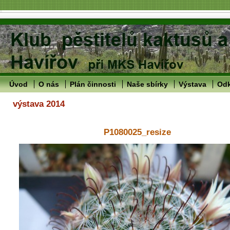
Úvod
O nás
Plán činnosti
Naše sbírky
Výstava
Od
výstava 2014
P1080025_resize