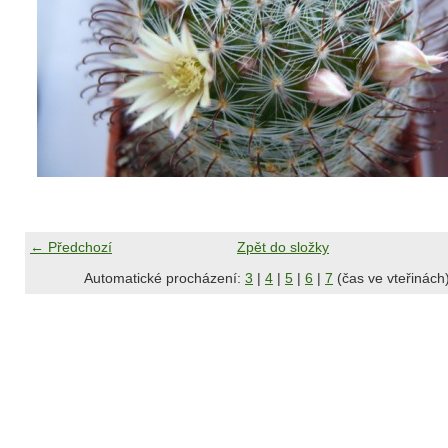
← Předchozí
Zpět do složky
Automatické procházení:
3
|
4
|
5
|
6
|
7
(čas ve vteřinách