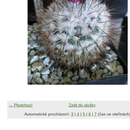
← Předchozí
Zpět do složky
Automatické procházení:
3
|
4
|
5
|
6
|
7
(čas ve vteřinách