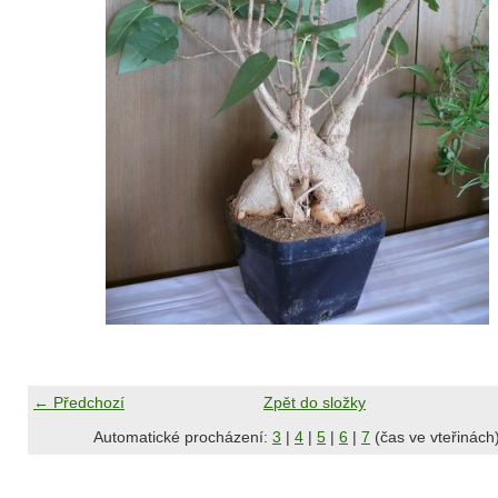
← Předchozí
Zpět do složky
Automatické procházení:
3
|
4
|
5
|
6
|
7
(čas ve vteřinách