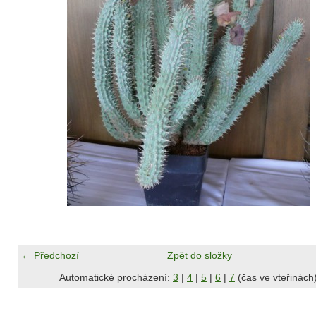
← Předchozí
Zpět do složky
Automatické procházení:
3
|
4
|
5
|
6
|
7
(čas ve vteřinách