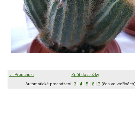
← Předchozí
Zpět do složky
Automatické procházení:
3
|
4
|
5
|
6
|
7
(čas ve vteřinách