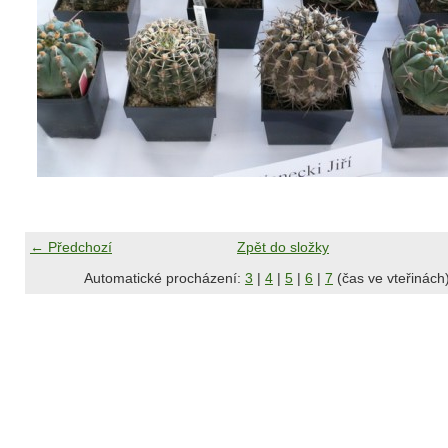
← Předchozí
Zpět do složky
Automatické procházení:
3
|
4
|
5
|
6
|
7
(čas ve vteřinách