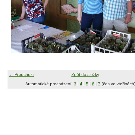
← Předchozí
Zpět do složky
Automatické procházení:
3
|
4
|
5
|
6
|
7
(čas ve vteřinách