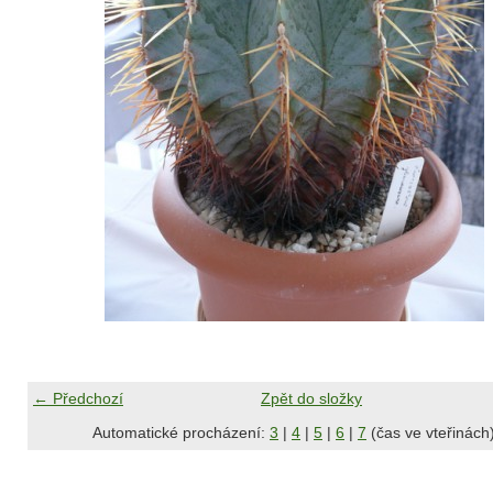
← Předchozí
Zpět do složky
Automatické procházení:
3
|
4
|
5
|
6
|
7
(čas ve vteřinách