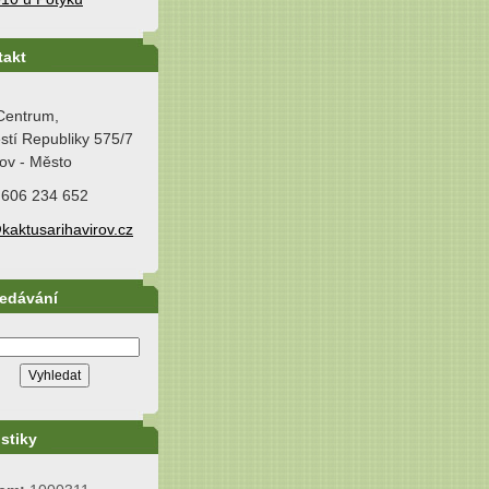
takt
Centrum,
tí Republiky 575/7
ov - Město
 606 234 652
kaktusarihavirov.cz
ledávání
istiky