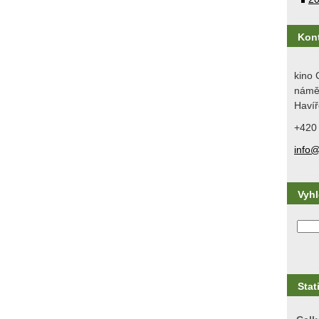
Kon
kino 
náměs
Havíř
+420
info@
Vyh
Stat