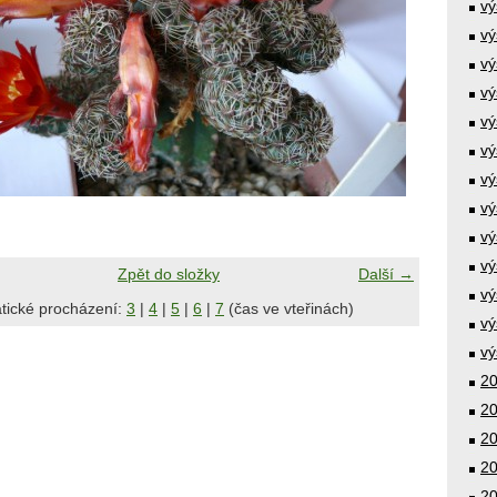
vý
vý
vý
vý
vý
vý
vý
vý
vý
vý
Zpět do složky
Další →
vý
tické procházení:
3
|
4
|
5
|
6
|
7
(čas ve vteřinách)
vý
vý
20
20
20
20
20