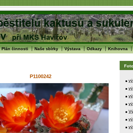
Plán činnosti
Naše sbírky
Výstava
Odkazy
Knihovna
Fot
P1100242
vý
vý
vý
vý
Vý
vý
vý