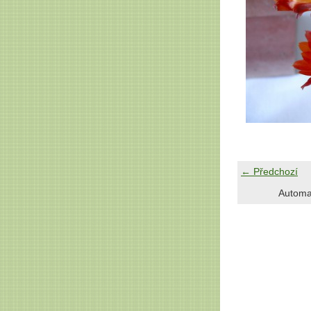
← Předchozí
Automa