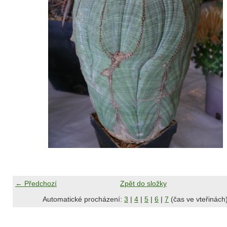
← Předchozí
Zpět do složky
Automatické procházení:
3
|
4
|
5
|
6
|
7
(čas ve vteřinách