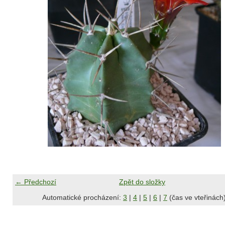
← Předchozí
Zpět do složky
Automatické procházení:
3
|
4
|
5
|
6
|
7
(čas ve vteřinách